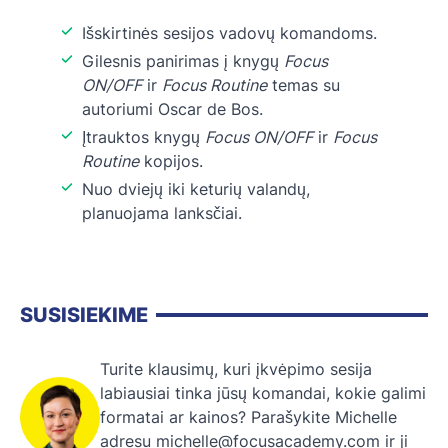
Išskirtinės sesijos vadovų komandoms.
Gilesnis panirimas į knygų
Focus
ON/OFF
ir
Focus Routine
temas su
autoriumi Oscar de Bos.
Įtrauktos knygų
Focus ON/OFF
ir
Focus
Routine
kopijos.
Nuo dviejų iki keturių valandų,
planuojama lanksčiai.
SUSISIEKIME
Turite klausimų, kuri įkvėpimo sesija
labiausiai tinka jūsų komandai, kokie galimi
formatai ar kainos? Parašykite Michelle
adresu
michelle@focusacademy.com
ir ji