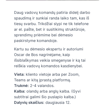
Daug vadovų komandų patiria didelį darbo
spaudimą ir sunkiai randa laiko tam, kas iš
tiesų svarbu. Trikdžiai slypi ne tik telefone
ar el. pašte, bet ir susitikimų struktūroje,
sprendimų priėmime bei dėmesio
paskirstyme komandoje.
Kartu su dėmesio ekspertu ir autoriumi
Oscar de Bos nagrinėjame, kaip
išsiblaškymas veikia smegenyse ir ką tai
reiškia vadovų komandos kasdienybei.
Vieta:
kliento vietoje arba per Zoom,
Teams ar kitą įprastą platformą.
Trukmė:
2-4 valandos.
Kalba:
olandų arba anglų kalba. (Gyvi
subtitrai galimi šio puslapio kalba.)
Dalyvių skaičius:
daugiausia 12.