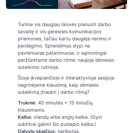
Turime vis daugiau laisvės planuoti darbo
savaitę ir vis geresnes komunikacijos
priemones, tačiau kartu daugėja nerimo ir
perdegimo. Sprendimas slypi ne
pavieniuose patarimuose, o sąmoningai
peržiūrėtame darbo ritme: naujoje dėmesio
sutelkimo rutinoje.
Šioje įkvepiančioje ir interaktyvioje sesijoje
nagrinėjame klausimą: kaip dėmesio
sutelkimą įtraukti į darbo ritmą?
Trukmė:
45 minutės + 15 minučių
klausimams.
Kalba:
olandų arba anglų kalba. (Gyvi
subtitrai galimi šio puslapio kalba.)
Dalyvių skaičius:
neribotas.