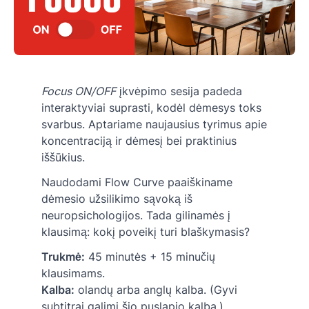
Focus ON/OFF
įkvėpimo sesija padeda
interaktyviai suprasti, kodėl dėmesys toks
svarbus. Aptariame naujausius tyrimus apie
koncentraciją ir dėmesį bei praktinius
iššūkius.
Naudodami Flow Curve paaiškiname
dėmesio užsilikimo sąvoką iš
neuropsichologijos. Tada gilinamės į
klausimą: kokį poveikį turi blaškymasis?
Trukmė:
45 minutės + 15 minučių
klausimams.
Kalba:
olandų arba anglų kalba. (Gyvi
subtitrai galimi šio puslapio kalba.)