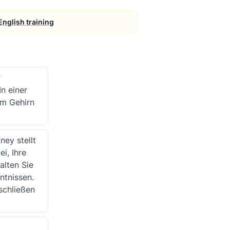
English training
r
n einer
im Gehirn
ney stellt
i, Ihre
alten Sie
ntnissen.
schließen