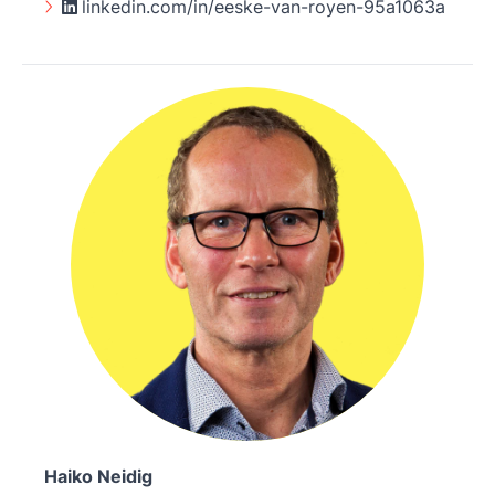
linkedin.com/in/eeske-van-royen-95a1063a
Haiko Neidig