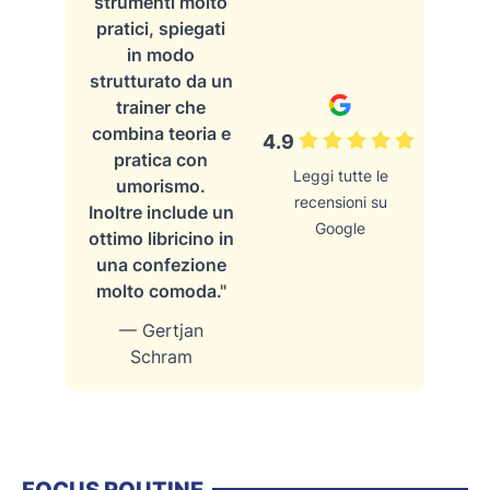
strumenti molto
pratici, spiegati
in modo
strutturato da un
trainer che
combina teoria e
4.9
pratica con
Leggi tutte le
umorismo.
recensioni su
Inoltre include un
Google
ottimo libricino in
una confezione
molto comoda."
— Gertjan
Schram
FOCUS ROUTINE